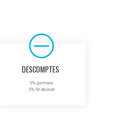
DESCOMPTES
· 5% germans
· 5% fill abonat