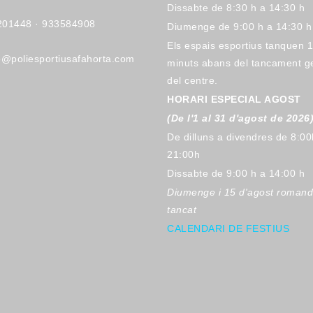
Dissabte de 8:30 h a 14:30 h
201448
·
933584908
Diumenge de 9:00 h a 14:30 h
Els espais esportius tanquen 
o@poliesportiusafahorta.com
minuts abans del tancament g
del centre.
HORARI ESPECIAL AGOST
(De l'1 al 31 d'agost de 2026
De dilluns a divendres de 8:00
21:00h
Dissabte de 9:00 h a 14:00 h
Diumenge i 15 d'agost romand
tancat
CALENDARI DE FESTIUS