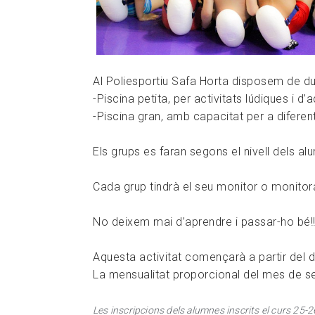
Al Poliesportiu Safa Horta disposem de du
-Piscina petita, per activitats lúdiques i d’
-Piscina gran, amb capacitat per a diferen
Els grups es faran segons el nivell dels a
Cada grup tindrà el seu monitor o monitora 
No deixem mai d’aprendre i passar-ho bé!!
Aquesta activitat començarà a partir del d
La mensualitat proporcional del mes de se
Les inscripcions dels alumnes inscrits el curs 25-26