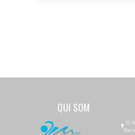
QUI SOM
C/ T
Barc