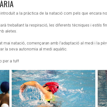
ÀRIA
 introduït a la pràctica de la natació com pels que encara no
à treballant la respiració, les diferents tècniques i estils fi
mb aletes.
at mai natació, començaran amb l’adaptació al medi i la pèrd
rar la seva autonomia al medi aquàtic.
 per a tu!!!