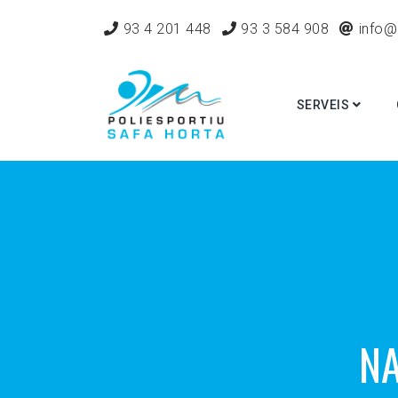
93 4 201 448
93 3 584 908
info@
SERVEIS
NA