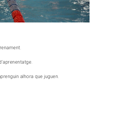
trenament.
 d’aprenentatge.
 aprenguin alhora que juguen.