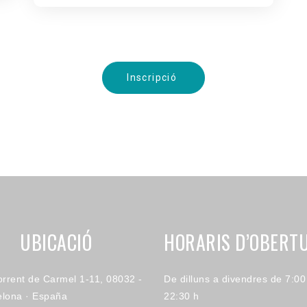
Inscripció
UBICACIÓ
HORARIS D’OBERT
orrent de Carmel 1-11, 08032 -
De dilluns a divendres de 7:00
elona · España
22:30 h